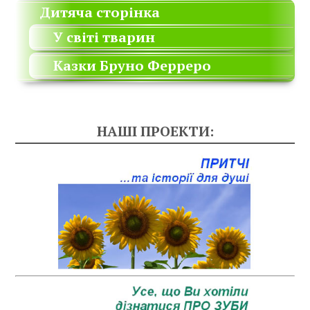
Дитяча сторінка
У світі тварин
Казки Бруно Ферреро
НАШІ ПРОЕКТИ: