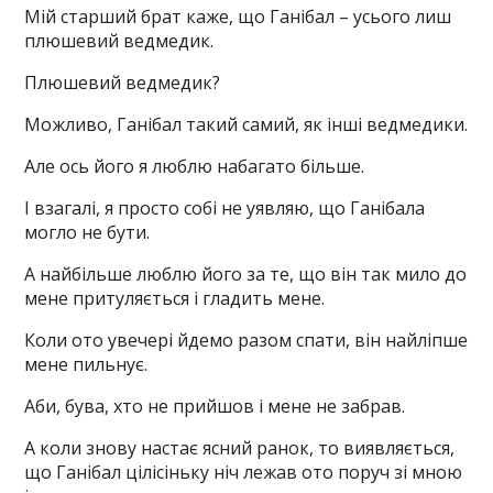
Мій старший брат каже, що Ганібал – усього лиш
плюшевий ведмедик.
Плюшевий ведмедик?
Можливо, Ганібал такий самий, як інші ведмедики.
Але ось його я люблю набагато більше.
І взагалі, я просто собі не уявляю, що Ганібала
могло не бути.
А найбільше люблю його за те, що він так мило до
мене притуляється і гладить мене.
Коли ото увечері йдемо разом спати, він найліпше
мене пильнує.
Аби, бува, хто не прийшов і мене не забрав.
А коли знову настає ясний ранок, то виявляється,
що Ганібал цілісіньку ніч лежав ото поруч зі мною