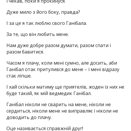
і чекав, поки я прокинуся.
Дуже мило з його боку, правда?
І за це я так люблю свого Ганібала.
За те, що він любить мене.
Нам дуже добре разом думати, разом спати і
разом бавитися.
Часом я плачу, коли мені сумно, але досить, аби
Ганібал отак притулився до мене – і мені відразу
стає ліпше.
І хай скільки матиму ще приятелів, жоден із них не
буде такий, як мій ведмедик Ганібал.
Ганібал ніколи не сварить на мене, ніколи не
сердиться, ніколи мене не виправляє і ніколи не
доводить до плачу.
Оце називається справжній друг!