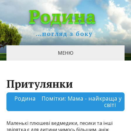
Родина
…погляд з боку
МЕНЮ
Притулянки
Родина
Помітки:
Мама - найкраща у
світі
Маленькі плюшеві ведмедики, песики та інші
звірятка є для дитини чимось більшим, аніж