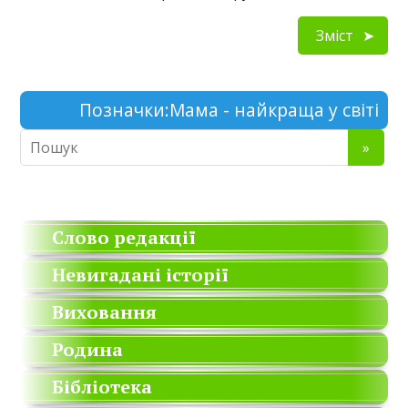
Зміст
Позначки:
Мама - найкраща у світі
Слово редакції
Невигадані історії
Виховання
Родина
Бібліотека