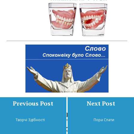
Previous Post
Next Post
КАТЕГОРІЯ
Творчі Здібності
Пора Спати
Інші казки
Виховання
Дитяча сторінка