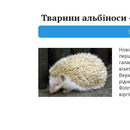
Тварини альбіноси 
Ново
перш
гала
візи
Верм
рідн
Філі
вірг