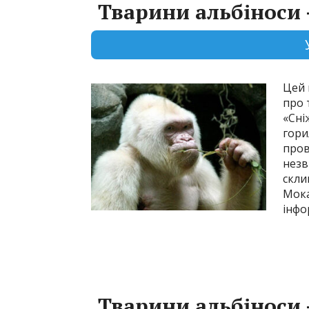
Тварини альбіноси 
Цей 
про 
«Сні
гори
пров
незв
скли
Мока
інфо
Тварини альбіноси 