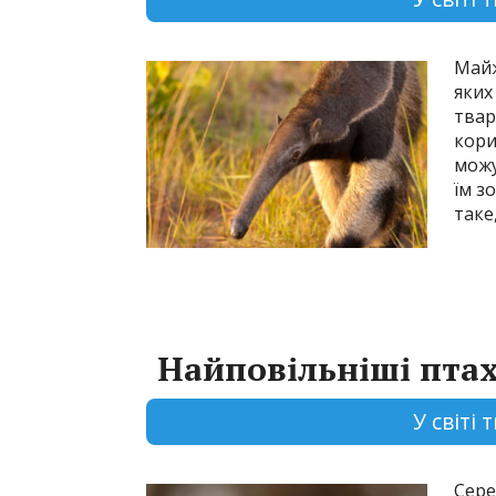
Майж
яких
твар
кори
можу
їм з
таке
Найповільніші пта
У світі
Сере