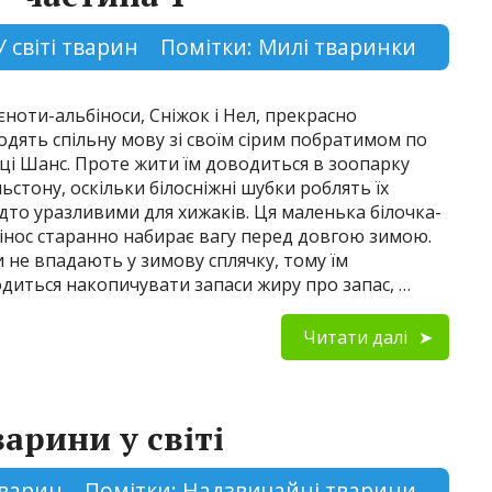
У світі тварин
Помітки:
Милі тваринки
єноти-альбіноси, Сніжок і Нел, прекрасно
одять спільну мову зі своїм сірим побратимом по
ці Шанс. Проте жити їм доводиться в зоопарку
ьстону, оскільки білосніжні шубки роблять їх
дто уразливими для хижаків. Ця маленька білочка-
інос старанно набирає вагу перед довгою зимою.
и не впадають у зимову сплячку, тому їм
диться накопичувати запаси жиру про запас, …
Читати далі
арини у світі
 тварин
Помітки:
Надзвичайні тварини