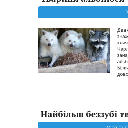
Два 
знах
клич
Чарл
зана
альб
Білк
дово
Найбільш беззубі тв
У світі