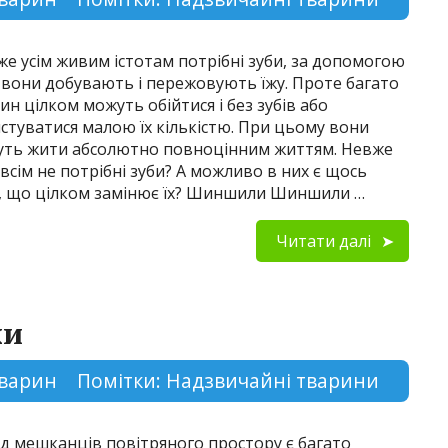
е усім живим істотам потрібні зуби, за допомогою
 вони добувають і пережовують їжу. Проте багато
ин цілком можуть обійтися і без зубів або
стуватися малою їх кількістю. При цьому вони
ть жити абсолютно повноцінним життям. Невже
овсім не потрібні зуби? А можливо в них є щось
, що цілком замінює їх? Шиншили Шиншили …
Читати далі
хи
 тварин
Помітки:
Надзвичайні тварини
д мешканців повітряного простору є багато