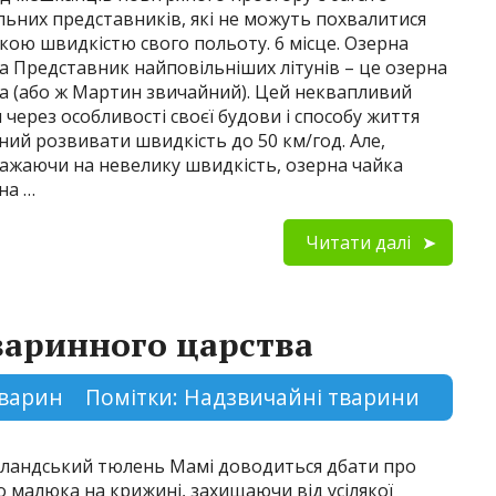
льних представників, які не можуть похвалитися
кою швидкістю свого польоту. 6 місце. Озерна
а Представник найповільніших літунів – це озерна
а (або ж Мартин звичайний). Цей неквапливий
н через особливості своєї будови і способу життя
ний розвивати швидкість до 50 км/год. Але,
ажаючи на невелику швидкість, озерна чайка
на …
Читати далі
аринного царства
 тварин
Помітки:
Надзвичайні тварини
ландський тюлень Мамі доводиться дбати про
о малюка на крижині, захищаючи від усілякої