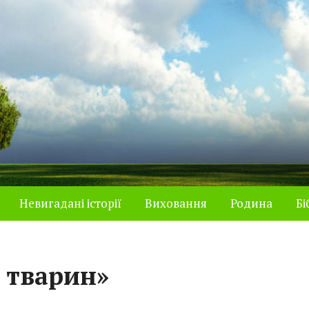
Невигадані історії
Виховання
Родина
Бі
і тварин»