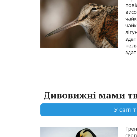
пові
висо
чайк
чайк
літу
здат
незв
здат
Дивовижні мами тв
У світі
Грен
свог