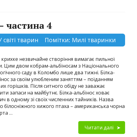
– частина 4
У світі тварин
Помітки:
Милі тваринки
 крихке незвичайне створіння вимагає пильної
и. Цим двом кобрам-альбіносам з Національного
огічного саду в Коломбо лише два тижні. Білка-
інос за своїм улюбленим заняттям – поїданням
вих горішків. Після ситного обіду не заважає
ити запаси на майбутнє. Білка-альбінос ховає
ич в одному зі своїх численних тайників. Назва
о білосніжного хижого птаха – американська чорна
рта …
Читати далі