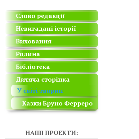
Слово редакції
Невигадані історії
Виховання
Родина
Бібліотека
Дитяча сторінка
У світі тварин
Казки Бруно Ферреро
НАШІ ПРОЕКТИ: