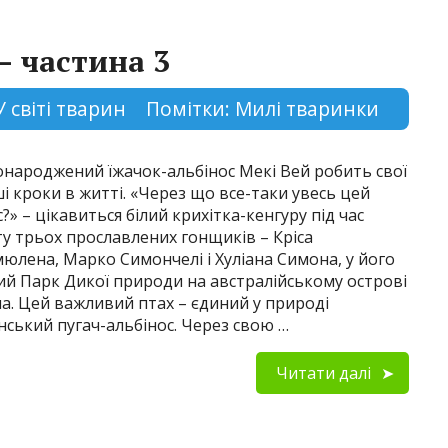
– частина 3
У світі тварин
Помітки:
Милі тваринки
народжений їжачок-альбінос Мекі Вей робить свої
і кроки в житті. «Через що все-таки увесь цей
с?» – цікавиться білий крихітка-кенгуру під час
ту трьох прославлених гонщиків – Кріса
юлена, Марко Симончелі і Хуліана Симона, у його
ий Парк Дикої природи на австралійському острові
па. Цей важливий птах – єдиний у природі
інський пугач-альбінос. Через свою …
Читати далі