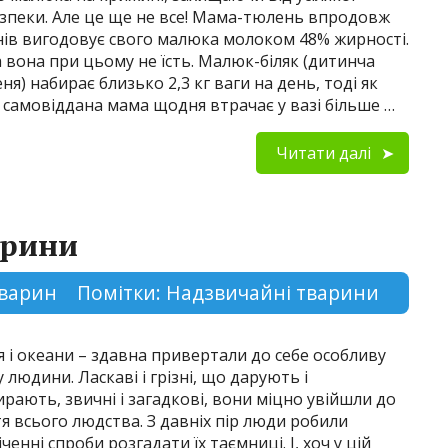
зпеки. Але це ще не все! Мама-тюлень впродовж
нів вигодовує свого малюка молоком 48% жирності.
 вона при цьому не їсть. Малюк-біляк (дитинча
ня) набирає близько 2,3 кг ваги на день, тоді як
 самовіддана мама щодня втрачає у вазі більше …
Читати далі
арини
 тварин
Помітки:
Надзвичайні тварини
 і океани – здавна привертали до себе особливу
у людини. Ласкаві і грізні, що дарують і
ирають, звичні і загадкові, вони міцно увійшли до
я всього людства. З давніх пір люди робили
іченні спроби розгадати їх таємниці. І, хоч у цій