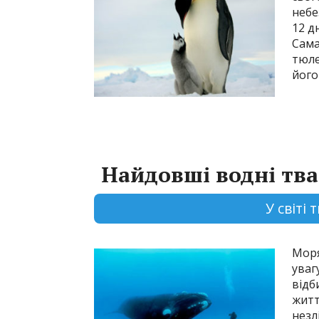
небе
12 д
Сама
тюле
його
Найдовші водні тв
У світі
Моря
уваг
відб
житт
незл