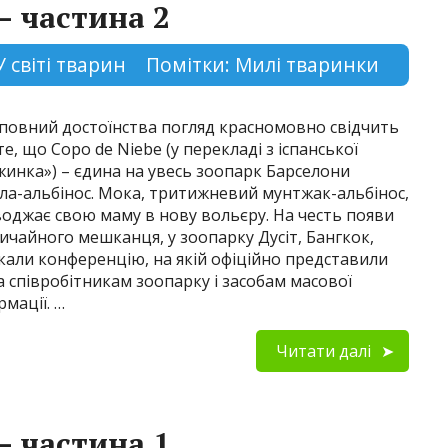
– частина 2
У світі тварин
Помітки:
Милі тваринки
повний достоїнства погляд красномовно свідчить
те, що Copo de Niebe (у перекладі з іспанської
жинка») – єдина на увесь зоопарк Барселони
ла-альбінос. Мока, тритижневий мунтжак-альбінос,
оджає свою маму в нову вольєру. На честь появи
ичайного мешканця, у зоопарку Дусіт, Бангкок,
кали конференцію, на якій офіційно представили
 співробітникам зоопарку і засобам масової
рмації. …
Читати далі
– частина 1