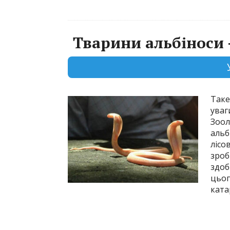
Тварини альбіноси 
Таке
уваг
Зоол
альб
лісо
зроб
здоб
цьог
ката